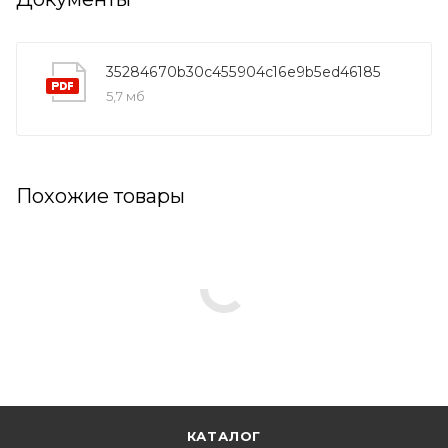
35284670b30c455904c16e9b5ed46185
5,7 мб
Похожие товары
КАТАЛОГ