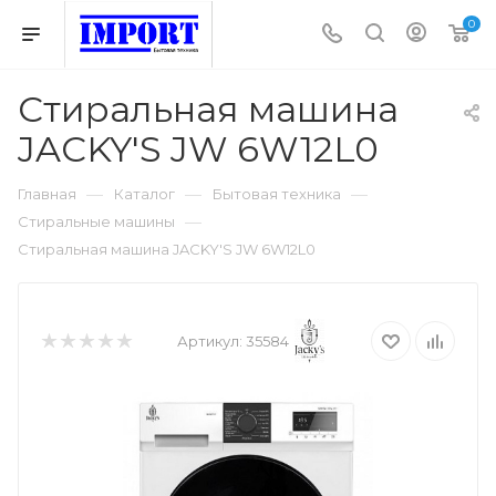
0
Стиральная машина
JACKY'S JW 6W12L0
—
—
—
Главная
Каталог
Бытовая техника
—
Стиральные машины
Стиральная машина JACKY'S JW 6W12L0
Артикул:
35584