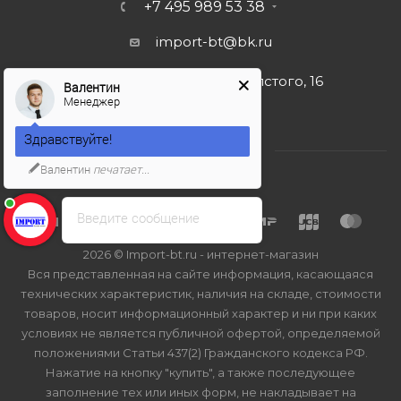
+7 495 989 53 38
import-bt@bk.ru
г. Москва, ул. Льва Толстого, 16
Валентин
Менеджер
Здравствуйте!
Валентин
печатает...
Введите сообщение
2026 © Import-bt.ru - интернет-магазин
Вся представленная на сайте информация, касающаяся
технических характеристик, наличия на складе, стоимости
товаров, носит информационный характер и ни при каких
условиях не является публичной офертой, определяемой
положениями Статьи 437(2) Гражданского кодекса РФ.
Нажатие на кнопку "купить", а также последующее
заполнение тех или иных форм, не накладывает на