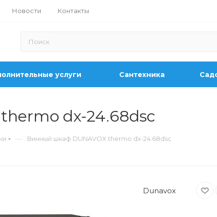
Новости
Контакты
олнительные услуги
Сантехника
Садо
hermo dx-24.68dsc
—
ки
Винный шкаф DUNAVOX thermo dx-24.68dsc
Dunavox