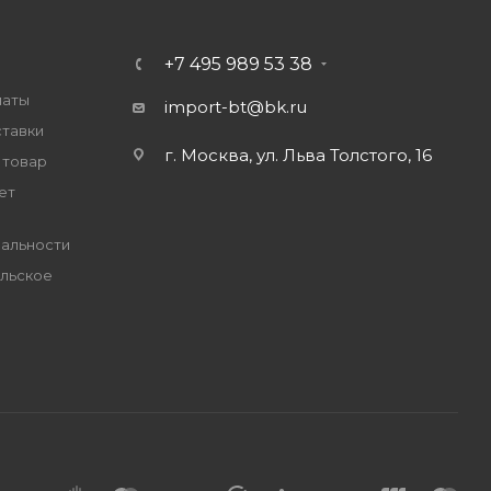
+7 495 989 53 38
латы
import-bt@bk.ru
ставки
г. Москва, ул. Льва Толстого, 16
 товар
ет
альности
льское
е