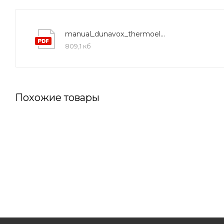
manual_dunavox_thermoelectric_dx
809,1 кб
Похожие товары