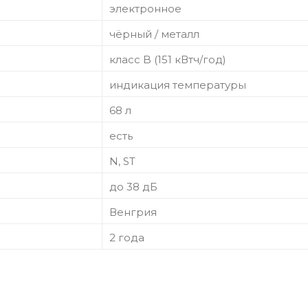
электронное
чёрный / металл
класс B (151 кВтч/год)
индикация температуры
68 л
есть
N, ST
до 38 дБ
Венгрия
2 года