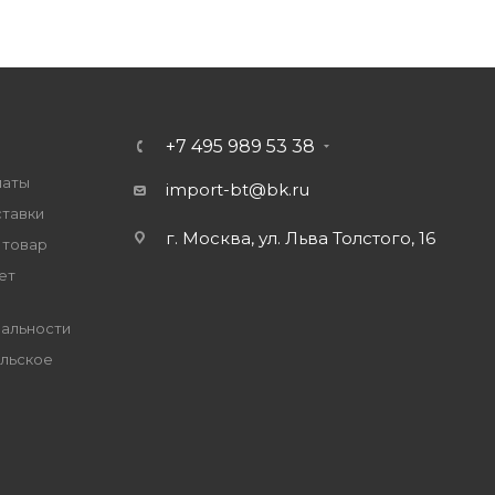
+7 495 989 53 38
латы
import-bt@bk.ru
ставки
г. Москва, ул. Льва Толстого, 16
 товар
ет
альности
льское
е