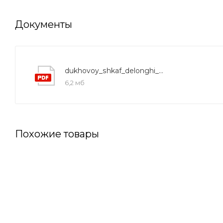
Документы
dukhovoy_shkaf_delonghi_cgbg_4_instruction
6,2 мб
Похожие товары