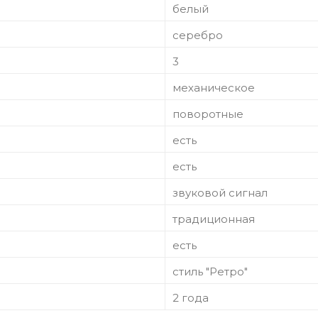
белый
серебро
3
механическое
поворотные
есть
есть
звуковой сигнал
традиционная
есть
стиль "Ретро"
2 года