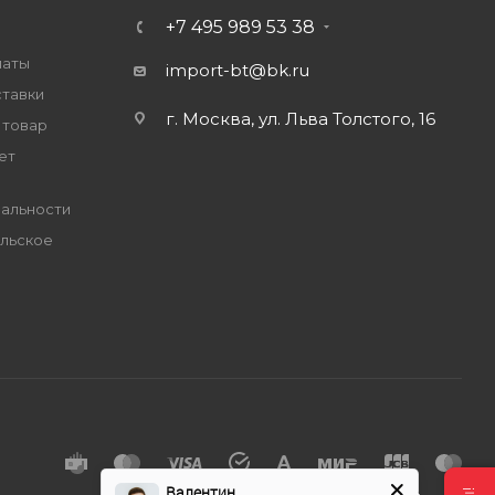
+7 495 989 53 38
латы
import-bt@bk.ru
ставки
г. Москва, ул. Льва Толстого, 16
 товар
ет
альности
льское
е
Валентин