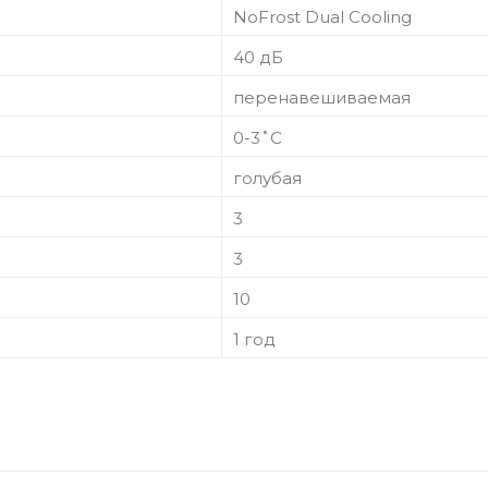
NoFrost Dual Cooling
40 дБ
перенавешиваемая
0-3˚C
голубая
3
3
10
1 год