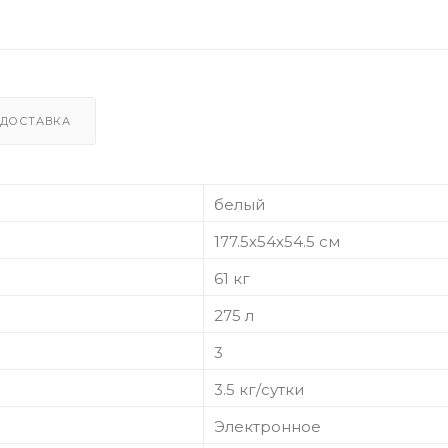
ДОСТАВКА
белый
177.5х54х54.5 см
61 кг
275 л
3
3.5 кг/сутки
Электронное