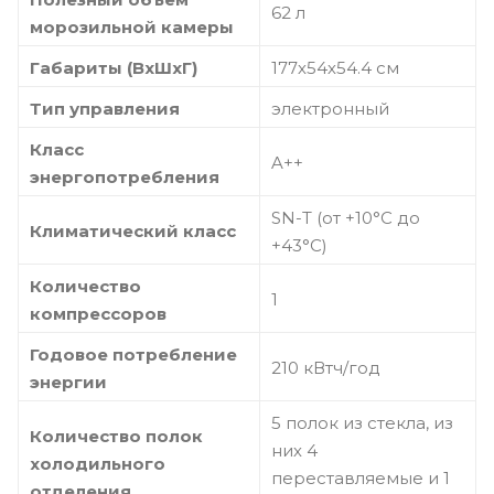
62 л
морозильной камеры
Габариты (ВхШхГ)
177х54х54.4 см
Тип управления
электронный
Класс
A++
энергопотребления
SN-T (от +10°С до
Климатический класс
+43°С)
Количество
1
компрессоров
Годовое потребление
210 кВтч/год
энергии
5 полок из стекла, из
Количество полок
них 4
холодильного
переставляемые и 1
отделения