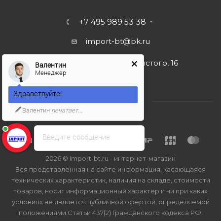
+7 495 989 53 38
import-bt@bk.ru
г. Москва, ул. Льва Толстого, 16
Валентин
Менеджер
Здравствуйте!
Валентин
печатает...
Введите сообщение
2026 © Import-bt.ru - интернет-магазин
Вся представленная на сайте информация, касающаяся
технических характеристик, наличия на складе, стоимости
товаров, носит информационный характер и ни при каких
условиях не является публичной офертой, определяемой
положениями Статьи 437(2) Гражданского кодекса РФ.