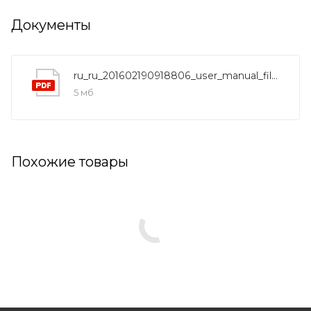
Документы
ru_ru_201602190918806_user_manual_filerus_a
5 мб
Похожие товары