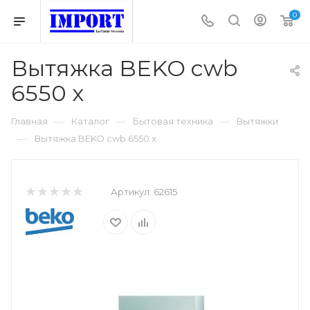
0
Вытяжка BEKO cwb
6550 x
—
—
—
Главная
Каталог
Бытовая техника
Вытяжки
—
Вытяжка BEKO cwb 6550 x
Артикул:
62615