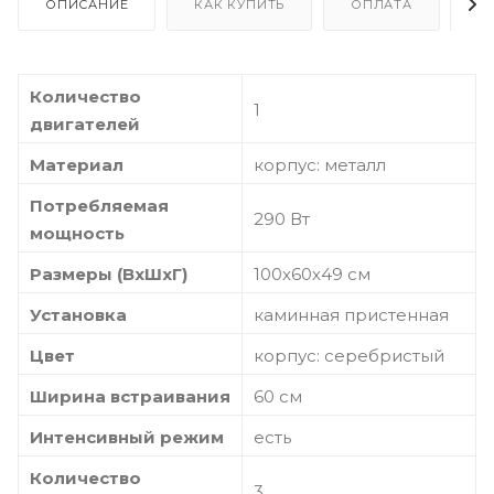
ОПИСАНИЕ
КАК КУПИТЬ
ОПЛАТА
Д
Количество
1
двигателей
Материал
корпус: металл
Потребляемая
290 Вт
мощность
Размеры (ВхШхГ)
100х60х49 см
Установка
каминная пристенная
Цвет
корпус: серебристый
Ширина встраивания
60 см
Интенсивный режим
есть
Количество
3