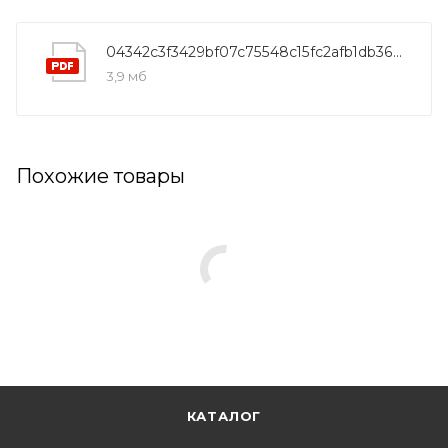
04342c3f3429bf07c75548c15fc2afb1db367c39
3,9 мб
Похожие товары
КАТАЛОГ