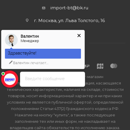
import-bt@bk.ru
г. Москва, ул. Льва Толстого, 16
Валентин
Менеджер
Здравствуйте!
Валентин
печатает...
2026 © Import-bt.ru - интернет-магазин
Введите сообщение
Вся представленная на сайте информация, касающаяся
технических характеристик, наличия на складе, стоимости
товаров, носит информационный характер и ни при каких
условиях не является публичной офертой, определяемой
положениями Статьи 437(2) Гражданского кодекса РФ.
Нажатие на кнопку "купить", а также последующее
заполнение тех или иных форм, не накладывает на
владельцев сайта обязательств по исполнению заказа.