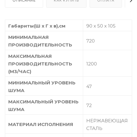
ОПИСАНИЕ
КАК КУПИТЬ
ОПЛАТА
Д
Габариты(Ш х Г х в),см
90 х 50 х 105
МИНИМАЛЬНАЯ
720
ПРОИЗВОДИТЕЛЬНОСТЬ
МАКСИМАЛЬНАЯ
ПРОИЗВОДИТЕЛЬНОСТЬ
1200
(М3/ЧАС)
МИНИМАЛЬНЫЙ УРОВЕНЬ
47
ШУМА
МАКСИМАЛЬНЫЙ УРОВЕНЬ
72
ШУМА
НЕРЖАВЕЮЩАЯ
МАТЕРИАЛ ИСПОЛНЕНИЯ
СТАЛЬ