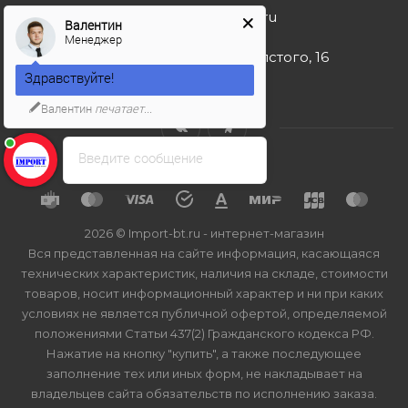
import-bt@bk.ru
Валентин
Менеджер
г. Москва, ул. Льва Толстого, 16
Здравствуйте!
Валентин
печатает...
Введите сообщение
2026 © Import-bt.ru - интернет-магазин
Вся представленная на сайте информация, касающаяся
технических характеристик, наличия на складе, стоимости
товаров, носит информационный характер и ни при каких
условиях не является публичной офертой, определяемой
положениями Статьи 437(2) Гражданского кодекса РФ.
Нажатие на кнопку "купить", а также последующее
заполнение тех или иных форм, не накладывает на
владельцев сайта обязательств по исполнению заказа.