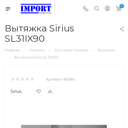
0
Вытяжка Sirius
SL31IX90
—
—
—
Главная
Каталог
Бытовая техника
Вытяжки
—
Вытяжка Sirius SL31IX90
Артикул:
64584
Sirius