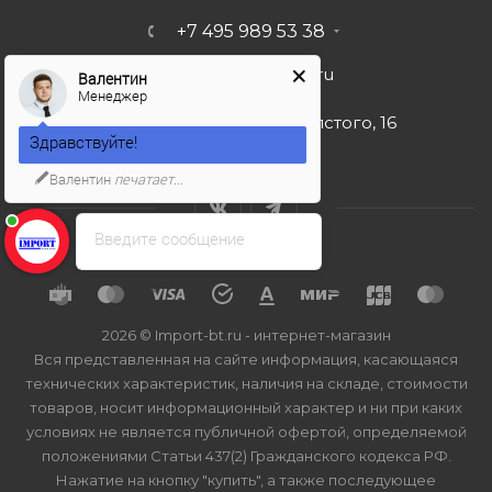
+7 495 989 53 38
import-bt@bk.ru
Валентин
Менеджер
г. Москва, ул. Льва Толстого, 16
Здравствуйте!
Валентин
печатает...
Введите сообщение
2026 © Import-bt.ru - интернет-магазин
Вся представленная на сайте информация, касающаяся
технических характеристик, наличия на складе, стоимости
товаров, носит информационный характер и ни при каких
условиях не является публичной офертой, определяемой
положениями Статьи 437(2) Гражданского кодекса РФ.
Нажатие на кнопку "купить", а также последующее