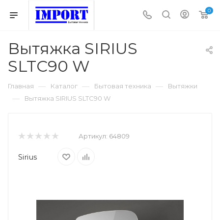
0
Вытяжка SIRIUS
SLTC90 W
—
—
—
Главная
Каталог
Бытовая техника
Вытяжки
—
Вытяжка SIRIUS SLTC90 W
Артикул:
64809
Sirius