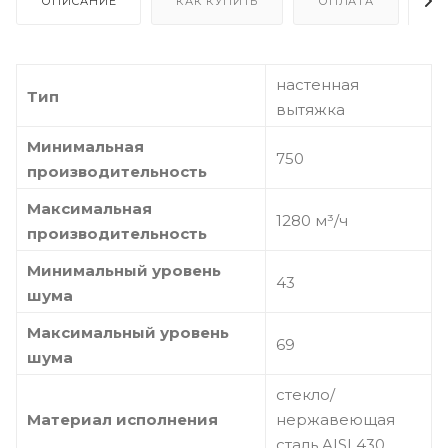
ОПИСАНИЕ
КАК КУПИТЬ
ОПЛАТА
Д
настенная
Тип
вытяжка
Минимальная
750
производительность
Максимальная
1280 м³/ч
производительность
Минимальный уровень
43
шума
Максимальный уровень
69
шума
стекло/
Материал исполнения
нержавеющая
сталь AISI 430