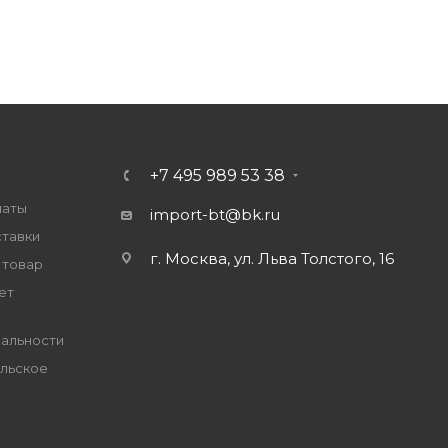
+7 495 989 53 38
латы
import-bt@bk.ru
ставки
г. Москва, ул. Льва Толстого, 16
 товар
ет
альности
льское
е