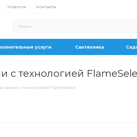
Новости
Контакты
олнительные услуги
Сантехника
Садо
и с технологией FlameSele
 панели с технологией FlameSelect