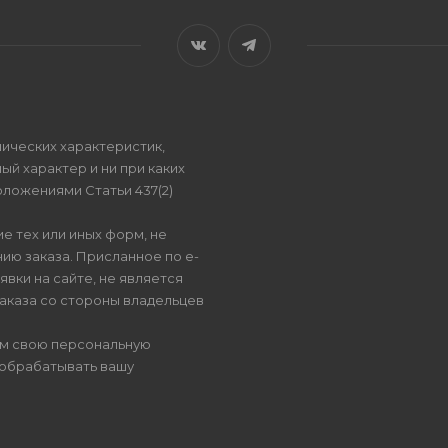
ических характеристик,
ый характер и ни при каких
ложениями Статьи 437(2)
е тех или иных форм, не
ию заказа. Присланное по e-
вки на сайте, не является
аказа со стороны владельцев
ом свою персональную
 обрабатывать вашу