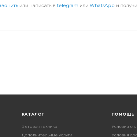
звонить
или написать в
telegram
или
WhatsApp
и получи
КАТАЛОГ
ПОМОЩЬ
Бытовая техника
Условия оп
Дополнительные услуги
Условия до