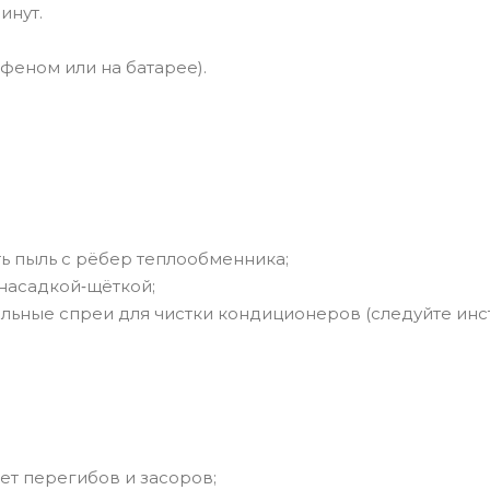
инут.
 феном или на батарее).
ть пыль с рёбер теплообменника;
насадкой‑щёткой;
альные спреи для чистки кондиционеров (следуйте инст
:
ет перегибов и засоров;