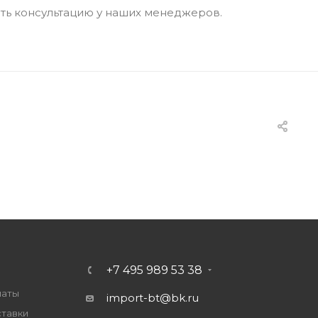
ть консультацию у наших менеджеров.
+7 495 989 53 38
латы
import-bt@bk.ru
ставки