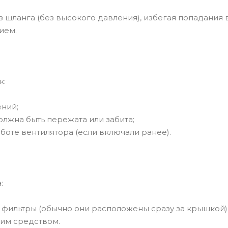
з шланга (без высокого давления), избегая попадания
ием.
к:
ений;
олжна быть пережата или забита;
аботе вентилятора (если включали ранее).
:
е фильтры (обычно они расположены сразу за крышкой)
им средством.