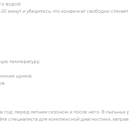
го водой;
20 минут и убедитесь, что конденсат свободно стекает
ную температуру;
ронних шумов;
ов.
год: перед летним сезоном и после него. В пыльных 
айте специалиста для комплексной диагностики, запр