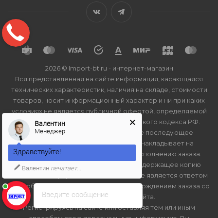
2026 © Import-bt.ru - интернет-магазин
Вся представленная на сайте информация, касающаяся
технических характеристик, наличия на складе, стоимости
товаров, носит информационный характер и ни при каких
условиях не является публичной офертой, определяемой
положениями Статьи 437(2) Гражданского кодекса РФ.
Валентин
Менеджер
Нажатие на кнопку "купить", а также последующее
заполнение тех или иных форм, не накладывает на
Здравствуйте!
владельцев сайта обязательств по исполнению заказа.
Присланное по e-mail сообщение, содержащее копию
Валентин
печатает...
заполненной формы заявки на сайте, не является ответом
на сообщение потребителя или подтверждением заказа со
Введите сообщение
стороны владельцев сайта.
Регистрируясь на сайте или оставляя тем или иным