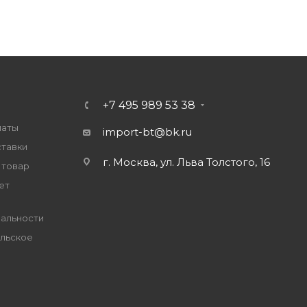
+7 495 989 53 38
латы
import-bt@bk.ru
ставки
г. Москва, ул. Льва Толстого, 16
 товар
ет
альности
льское
е