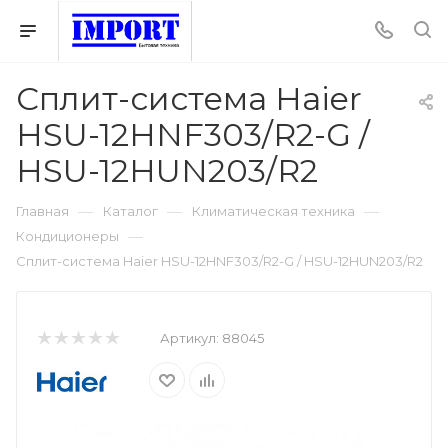
Сплит-система Haier
HSU-12HNF303/R2-G /
HSU-12HUN203/R2
—
—
—
Главная
Каталог
Климатическая техника
—
Кондиционеры
Сплит-система Haier HSU-12HNF303/R2-G / HSU-12HUN203/R2
Артикул:
88045