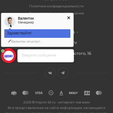
Политика конфиденциальности
Пользовательское соглашение
Валентин
Менеджер
+7 495 989 53 38
Здравствуйте!
Валентин
печатает...
import-bt@bk.ru
г. Москва, ул. Льва Толстого, 16
Введите сообщение
2026 © Import-bt.ru - интернет-магазин
Вся представленная на сайте информация, касающаяся