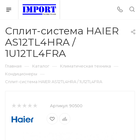
Сплит-система HAIER
AS12TL4HRA /
1U12TL4FRA
—
—
—
Главная
Каталог
Климатическая техника
—
Кондиционеры
Сплит-система HAIER AS12TL4HRA / 1U12TL4FRA
Артикул:
90500