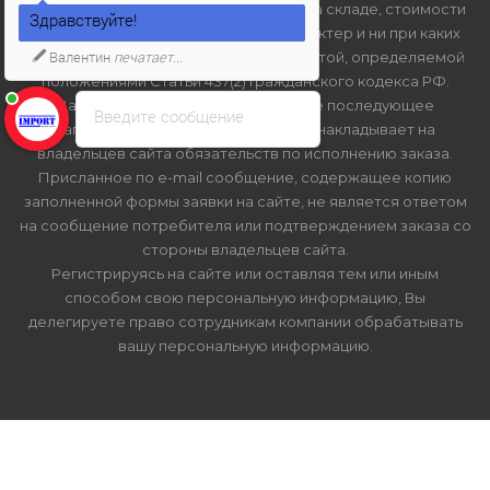
технических характеристик, наличия на складе, стоимости
Здравствуйте!
товаров, носит информационный характер и ни при каких
Валентин
печатает...
условиях не является публичной офертой, определяемой
положениями Статьи 437(2) Гражданского кодекса РФ.
Нажатие на кнопку "купить", а также последующее
Введите сообщение
заполнение тех или иных форм, не накладывает на
владельцев сайта обязательств по исполнению заказа.
Присланное по e-mail сообщение, содержащее копию
заполненной формы заявки на сайте, не является ответом
на сообщение потребителя или подтверждением заказа со
стороны владельцев сайта.
Регистрируясь на сайте или оставляя тем или иным
способом свою персональную информацию, Вы
делегируете право сотрудникам компании обрабатывать
вашу персональную информацию.