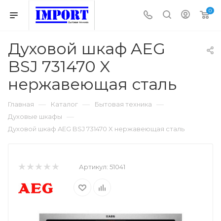
0
Духовой шкаф AEG
BSJ 731470 X
нержавеющая сталь
—
—
—
Главная
Каталог
Бытовая техника
—
Духовые шкафы
Духовой шкаф AEG BSJ 731470 X нержавеющая сталь
Артикул:
51041