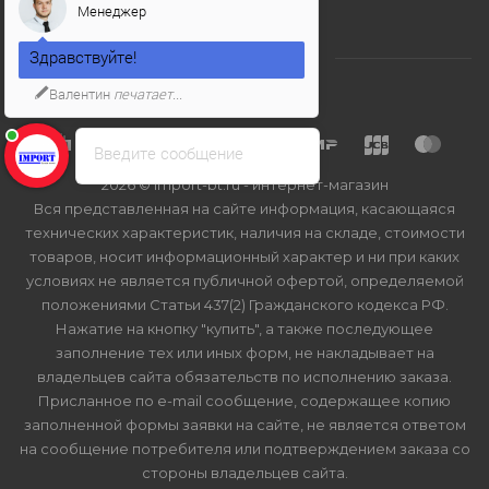
Менеджер
Здравствуйте!
Валентин
печатает...
Введите сообщение
2026 © Import-bt.ru - интернет-магазин
Вся представленная на сайте информация, касающаяся
технических характеристик, наличия на складе, стоимости
товаров, носит информационный характер и ни при каких
условиях не является публичной офертой, определяемой
положениями Статьи 437(2) Гражданского кодекса РФ.
Нажатие на кнопку "купить", а также последующее
заполнение тех или иных форм, не накладывает на
владельцев сайта обязательств по исполнению заказа.
Присланное по e-mail сообщение, содержащее копию
заполненной формы заявки на сайте, не является ответом
на сообщение потребителя или подтверждением заказа со
стороны владельцев сайта.