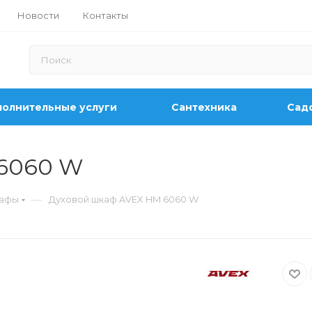
Новости
Контакты
олнительные услуги
Сантехника
Садо
 6060 W
—
кафы
Духовой шкаф AVEX HM 6060 W