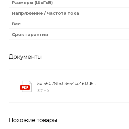
Размеры (ШхГхВ)
Напряжение / частота тока
Вес
Срок гарантии
Документы
5b1560781e3f3e54cc48f3d6f5ef1b4f
3,7 мб
Похожие товары