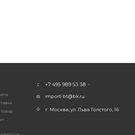
+7 495 989 53 38
латы
import-bt@bk.ru
ставки
г. Москва, ул. Льва Толстого, 16
 товар
ет
альности