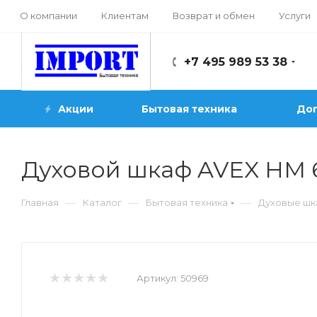
О компании
Клиентам
Возврат и обмен
Услуги
+7 495 989 53 38
Акции
Бытовая техника
Доп
Духовой шкаф AVEX HM
—
—
—
Главная
Каталог
Бытовая техника
Духовые ш
Артикул:
50969