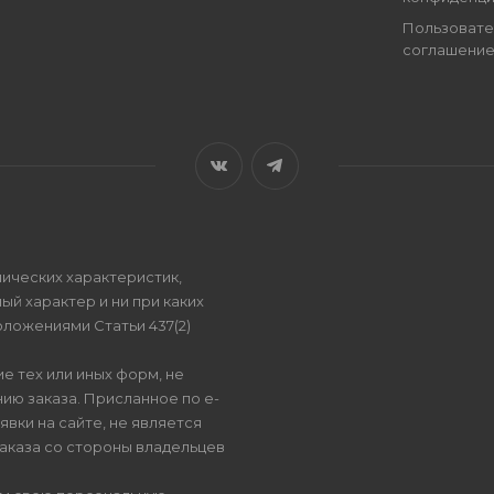
Пользовате
соглашени
ических характеристик,
ый характер и ни при каких
ложениями Статьи 437(2)
е тех или иных форм, не
ию заказа. Присланное по e-
вки на сайте, не является
аказа со стороны владельцев