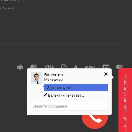
льское
е
Валентин
Мы онлайн, задавайте вопросы!
Менеджер
Здравствуйте!
Валентин
печатает...