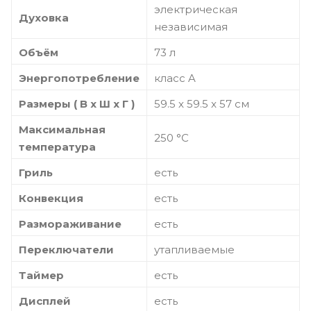
электрическая
Духовка
независимая
Объём
73 л
Энергопотребление
класс A
Размеры ( В х Ш х Г )
59.5 х 59.5 x 57 см
Максимальная
250 °С
температура
Гриль
есть
Конвекция
есть
Размораживание
есть
Переключатели
утапливаемые
Таймер
есть
Дисплей
есть