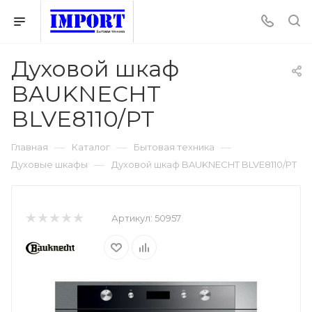
Духовой шкаф
BAUKNECHT
BLVE8110/PT
—
—
—
Главная
Каталог
Бытовая техника
—
Духовые шкафы
Духовой шкаф BAUKNECHT BLVE8110/PT
Артикул:
50957