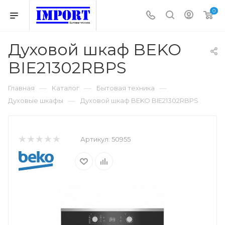
0
Духовой шкаф BEKO
BIE21302RBPS
—
—
—
Главная
Каталог
Бытовая техника
—
Духовые шкафы
Духовой шкаф BEKO BIE21302RBPS
Артикул:
50955