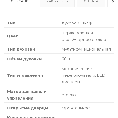
ОПИСАНИЕ
КАК КУПИТЬ
ОПЛАТА
Д
Тип
духовой шкаф
нержавеющая
Цвет
сталь+черное стекло
Тип духовки
мультифункциональная
Объем духовки
66 л
механические
Тип управления
переключатели, LED
дисплей
Материал панели
стекло
управления
Открытие дверцы
фронтальное
Количество режимов