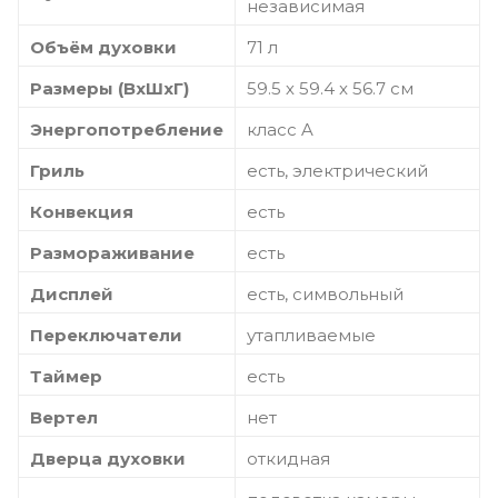
независимая
Объём духовки
71 л
Размеры (ВхШхГ)
59.5 х 59.4 x 56.7 см
Энергопотребление
класс A
Гриль
есть, электрический
Конвекция
есть
Размораживание
есть
Дисплей
есть, символьный
Переключатели
утапливаемые
Таймер
есть
Вертел
нет
Дверца духовки
откидная