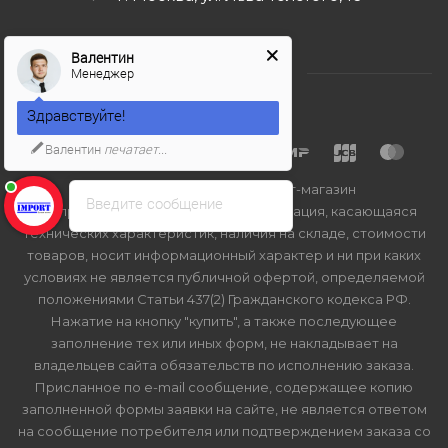
Валентин
Менеджер
Здравствуйте!
Валентин
печатает...
2026 © Import-bt.ru - интернет-магазин
Введите сообщение
Вся представленная на сайте информация, касающаяся
технических характеристик, наличия на складе, стоимости
товаров, носит информационный характер и ни при каких
условиях не является публичной офертой, определяемой
положениями Статьи 437(2) Гражданского кодекса РФ.
Нажатие на кнопку "купить", а также последующее
заполнение тех или иных форм, не накладывает на
владельцев сайта обязательств по исполнению заказа.
Присланное по e-mail сообщение, содержащее копию
заполненной формы заявки на сайте, не является ответом
на сообщение потребителя или подтверждением заказа со