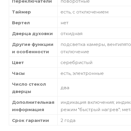
Переключатели
поворотные
Таймер
есть, с отключением
Вертел
нет
Дверца духовки
откидная
Другие функции
подсветка камеры, вентилято
и особенности
отключение
Цвет
серебристый
Часы
есть, электронные
Число стекол
два
дверцы
Дополнительная
индикация включения; индик
информация
режим "быстрый нагрев"; мет
Срок гарантии
2 года