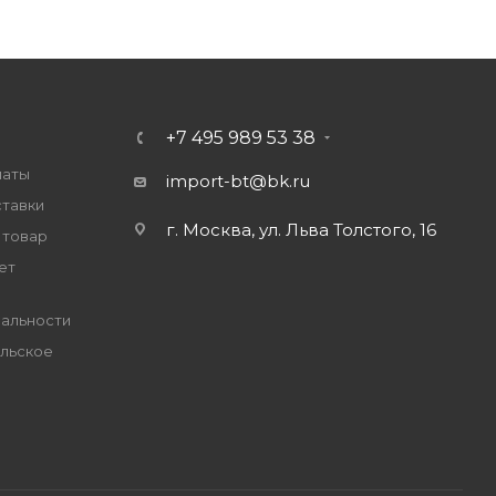
+7 495 989 53 38
латы
import-bt@bk.ru
ставки
г. Москва, ул. Льва Толстого, 16
 товар
ет
альности
льское
е