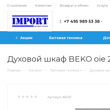
О компании
Клиентам
Возврат и обмен
Услуги
+7 495 989 53 38
Акции
Бытовая техника
Доп
Духовой шкаф BEKO oie 
—
—
—
Главная
Каталог
Бытовая техника
Духовые ш
Артикул:
81457