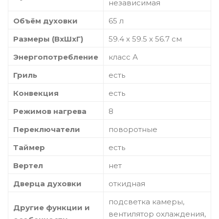
независимая
Объём духовки
65 л
Размеры (ВхШхГ)
59.4 х 59.5 x 56.7 см
Энергопотребление
класс А
Гриль
есть
Конвекция
есть
Режимов нагрева
8
Переключатели
поворотные
Таймер
есть
Вертел
нет
Дверца духовки
откидная
подсветка камеры,
Другие функции и
вентилятор охлаждения,