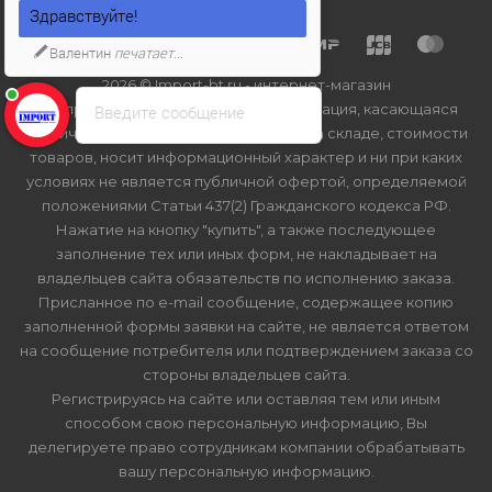
Здравствуйте!
Валентин
печатает...
2026 © Import-bt.ru - интернет-магазин
Вся представленная на сайте информация, касающаяся
Введите сообщение
технических характеристик, наличия на складе, стоимости
товаров, носит информационный характер и ни при каких
условиях не является публичной офертой, определяемой
положениями Статьи 437(2) Гражданского кодекса РФ.
Нажатие на кнопку "купить", а также последующее
заполнение тех или иных форм, не накладывает на
владельцев сайта обязательств по исполнению заказа.
Присланное по e-mail сообщение, содержащее копию
заполненной формы заявки на сайте, не является ответом
на сообщение потребителя или подтверждением заказа со
стороны владельцев сайта.
Регистрируясь на сайте или оставляя тем или иным
способом свою персональную информацию, Вы
делегируете право сотрудникам компании обрабатывать
вашу персональную информацию.