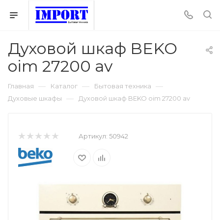
Духовой шкаф BEKO
oim 27200 av
—
—
—
Главная
Каталог
Бытовая техника
—
Духовые шкафы
Духовой шкаф BEKO oim 27200 av
Артикул:
50942