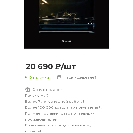
20 690
₽
/шт
В наличии
Нашли дешевле?
Хочу в подарок
Почему Мы?
Более 7 лет успешной работы!
Более 100 000 довольных покупателей!
Прямые поставки товара от ведущих
производителей!
Индивидуальный подход к каждому
клиенту!