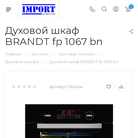
0
Духовой шкаф
BRANDT fp 1067 bn
—
—
—
Главная
Каталог
Бытовая техника
—
Духовые шкафы
Духовой шкаф BRANDT fp 1067 bn
Артикул:
242404