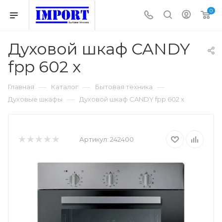
0
Духовой шкаф CANDY
fpp 602 x
—
—
—
Главная
Каталог
Бытовая техника
—
Духовые шкафы
Духовой шкаф CANDY fpp 602 x
Артикул:
242400