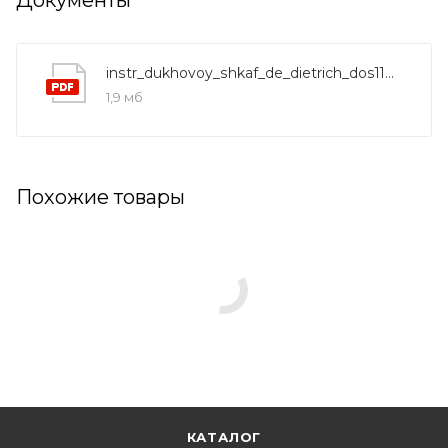
instr_dukhovoy_shkaf_de_dietrich_dos1180gx
1,9 мб
Похожие товары
КАТАЛОГ