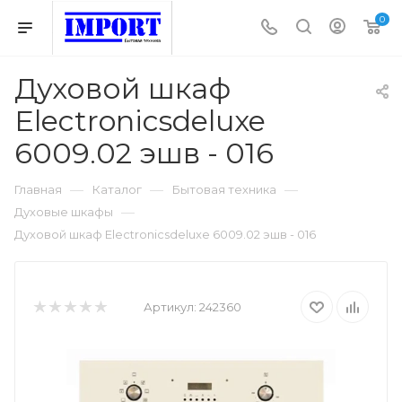
0
Духовой шкаф
Electronicsdeluxe
6009.02 эшв - 016
—
—
—
Главная
Каталог
Бытовая техника
—
Духовые шкафы
Духовой шкаф Electronicsdeluxe 6009.02 эшв - 016
Артикул:
242360