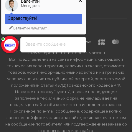
Валентин
Менеджер
Здравствуйте!
Валентин
печатает...
Введите сообщение
2026 © Import-bt.ru - интернет-магазин
Вся представленная на сайте информация, касающаяся
технических характеристик, наличия на складе, стоимости
товаров, носит информационный характер и ни при каких
условиях не является публичной офертой, определяемой
положениями Статьи 437(2) Гражданского кодекса РФ.
Нажатие на кнопку "купить", а также последующее
заполнение тех или иных форм, не накладывает на
владельцев сайта обязательств по исполнению заказа.
Присланное по e-mail сообщение, содержащее копию
заполненной формы заявки на сайте, не является ответом
на сообщение потребителя или подтверждением заказа со
стороны владельцев сайта.