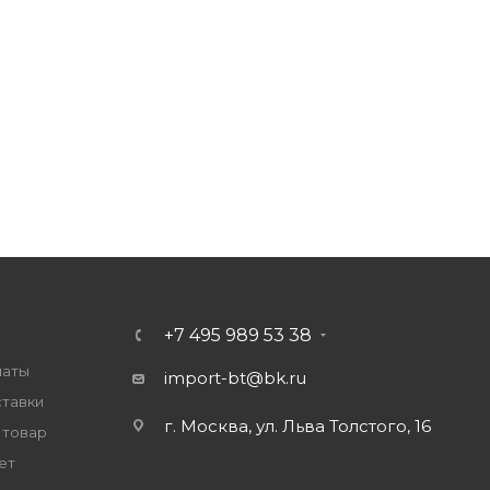
+7 495 989 53 38
латы
import-bt@bk.ru
ставки
г. Москва, ул. Льва Толстого, 16
 товар
ет