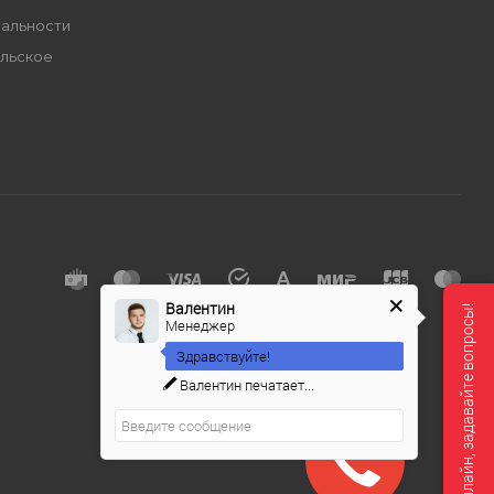
альности
льское
е
Валентин
Мы онлайн, задавайте вопросы!
Менеджер
Здравствуйте!
Валентин
печатает...