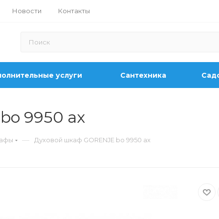
Новости
Контакты
олнительные услуги
Сантехника
Садо
bo 9950 ax
—
кафы
Духовой шкаф GORENJE bo 9950 ax