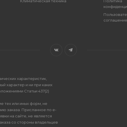
Климатическая техника
Политика
конфиденци
Пользовате
соглашени
ических характеристик,
ый характер и ни при каких
ложениями Статьи 437(2)
е тех или иных форм, не
ию заказа. Присланное по e-
вки на сайте, не является
аказа со стороны владельцев