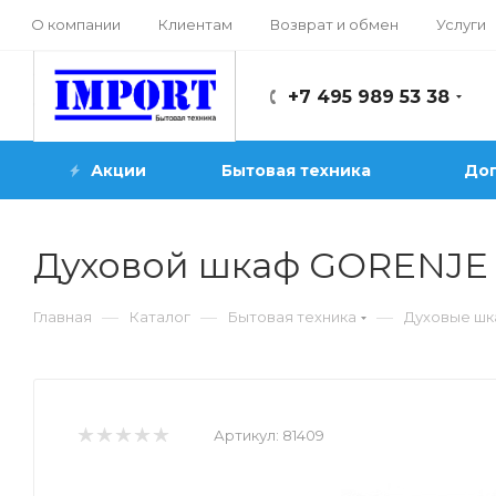
О компании
Клиентам
Возврат и обмен
Услуги
+7 495 989 53 38
Акции
Бытовая техника
Доп
Духовой шкаф GORENJE 
—
—
—
Главная
Каталог
Бытовая техника
Духовые ш
Артикул:
81409