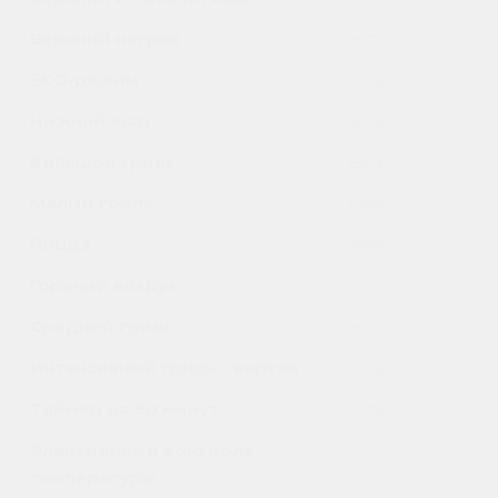
Верхний нагрев
есть
ECO-режим
есть
Нижний жар
есть
Большой гриль
есть
Малый гриль
есть
Пицца
есть
Горячий воздух
есть
Средний гриль
есть
Интенсивный гриль + вертел
есть
Таймер на 60 минут
есть
Электронный контроль
есть
температуры