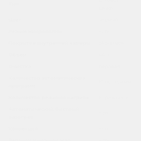
духовой
Тип
шкаф
Цвет
чёрный
Режим микроволны
есть
Покрытие внутренней камеры
öko-эмаль
Объем
44 л
Очистка
паровая
Количество автоматических
10 программ
программ
Количество режимов нагрева
10 режимов
Автоматический быстрый
есть
разогрев
Конвекция
есть
Верхний и нижний жар
есть