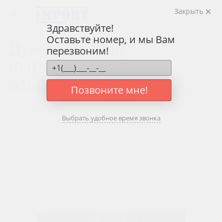
Закрыть
Здравствуйте!
Оставьте номер, и мы Вам
Духовой шкаф
перезвоним!
KUPPERSBUSCH CB
6350.0 S
Позвоните мне!
—
—
—
Главная
Каталог
Бытовая техника
—
Духовые шкафы
Выбрать удобное время звонка
Духовой шкаф KUPPERSBUSCH CB 6350.0 S
Артикул:
146243