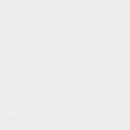
УСЛУГИ
НОВОСТИ
КОМПАНИЯ
О компании
Клиентам
Условия оплаты
Условия доставки
Гарантия на товар
Возврат и обмен
КАТАЛОГ
Бытовая техника
Дополнительные услуги