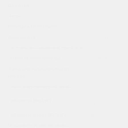
Дисплей
есть
Часы
есть
Функция MultiTherm
есть
Освещение
галогенное
Система охлаждения прибора
есть
Число стекол дверцы
4 стекла
Функция «Блокировка от
есть
детей»
Класс энергопотребления
A+
45.5х59.5х56.2
Габариты (ВхШхГ)
см
Габариты ниши (ВхШхГ)
45х56x55 см
Мощность подключения
3600 Вт