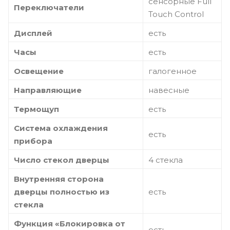
сенсорные Full
Переключатели
Touch Control
Дисплей
есть
Часы
есть
Освещение
галогенное
Направляющие
навесные
Термощуп
есть
Система охлаждения
есть
прибора
Число стекол дверцы
4 стекла
Внутренняя сторона
дверцы полностью из
есть
стекла
Функция «Блокировка от
есть