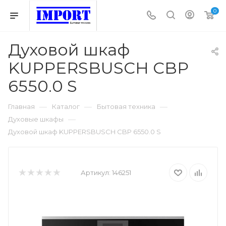
0
Духовой шкаф
KUPPERSBUSCH CBP
6550.0 S
—
—
—
Главная
Каталог
Бытовая техника
—
Духовые шкафы
Духовой шкаф KUPPERSBUSCH CBP 6550.0 S
Артикул:
146251