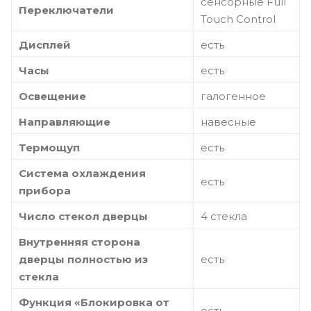
сенсорные Full
Переключатели
Touch Control
Дисплей
есть
Часы
есть
Освещение
галогенное
Направляющие
навесные
Термощуп
есть
Система охлаждения
есть
прибора
Число стекол дверцы
4 стекла
Внутренняя сторона
дверцы полностью из
есть
стекла
Функция «Блокировка от
есть