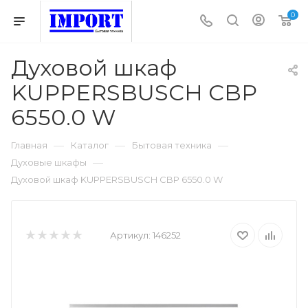
0
Духовой шкаф
KUPPERSBUSCH CBP
6550.0 W
—
—
—
Главная
Каталог
Бытовая техника
—
Духовые шкафы
Духовой шкаф KUPPERSBUSCH CBP 6550.0 W
Артикул:
146252