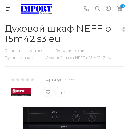
0
Духовой шкаф NEFF b
15m42 s3 eu
—
—
—
Главная
Каталог
Бытовая техника
—
Духовые шкафы
Духовой шкаф NEFF b 15m42 s3 eu
Артикул:
73367