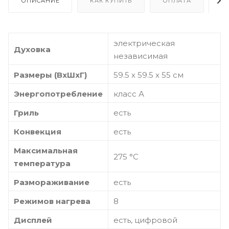
ОПИСАНИЕ
КАК КУПИТЬ
ОПЛАТА
Д
электрическая
Духовка
независимая
Размеры (ВхШхГ)
59.5 х 59.5 x 55 см
Энергопотребление
класс А
Гриль
есть
Конвекция
есть
Максимальная
275 °С
температура
Размораживание
есть
Режимов нагрева
8
Дисплей
есть, цифровой