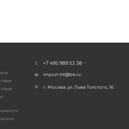
+7 495 989 53 38
латы
import-bt@bk.ru
ставки
г. Москва, ул. Льва Толстого, 16
 товар
ет
альности
льское
е