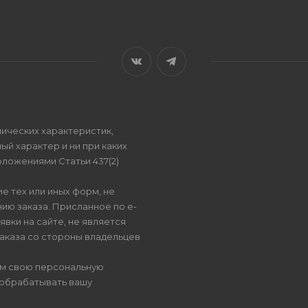
ических характеристик,
ый характер и ни при каких
ложениями Статьи 437(2)
е тех или иных форм, не
ию заказа. Присланное по e-
вки на сайте, не является
аказа со стороны владельцев
ом свою персональную
 обрабатывать вашу