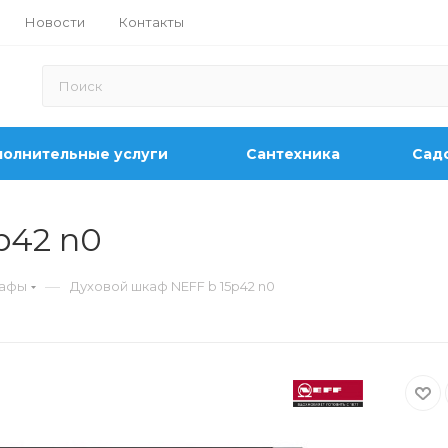
Новости
Контакты
олнительные услуги
Сантехника
Садо
p42 n0
—
кафы
Духовой шкаф NEFF b 15p42 n0