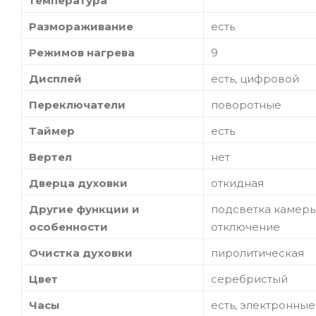
температура
Размораживание
есть
Режимов нагрева
9
Дисплей
есть, цифровой
Переключатели
поворотные
Таймер
есть
Вертел
нет
Дверца духовки
откидная
Другие функции и
подсветка камеры
особенности
отключение
Очистка духовки
пиролитическая
Цвет
серебристый
Часы
есть, электронные