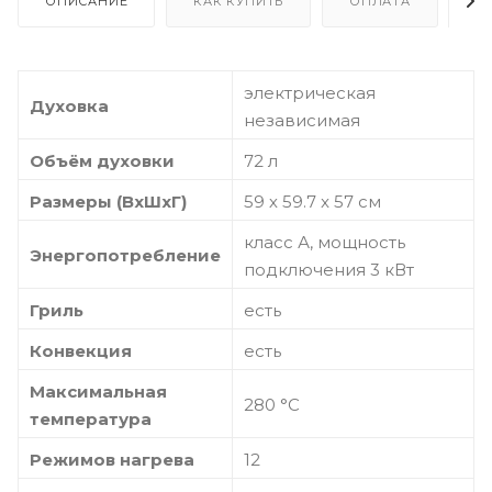
ОПИСАНИЕ
КАК КУПИТЬ
ОПЛАТА
Д
электрическая
Духовка
независимая
Объём духовки
72 л
Размеры (ВхШхГ)
59 х 59.7 x 57 см
класс А, мощность
Энергопотребление
подключения 3 кВт
Гриль
есть
Конвекция
есть
Максимальная
280 °С
температура
Режимов нагрева
12