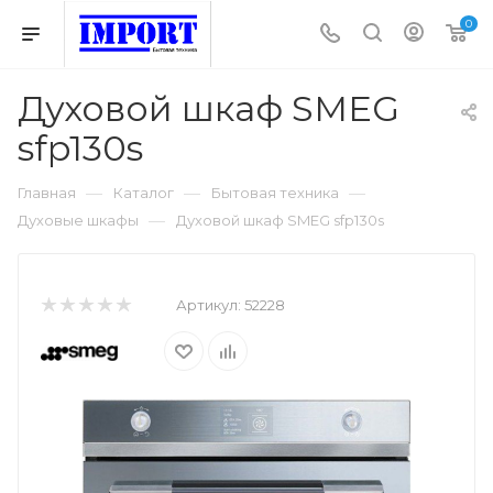
0
Духовой шкаф SMEG
sfp130s
—
—
—
Главная
Каталог
Бытовая техника
—
Духовые шкафы
Духовой шкаф SMEG sfp130s
Артикул:
52228