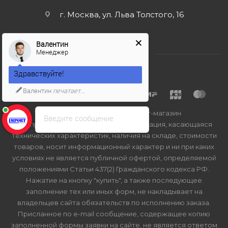
г. Москва, ул. Льва Толстого, 16
Валентин
Менеджер
Здравствуйте!
Валентин
печатает...
2026 © Import-bt.ru - интернет-магазин
Введите сообщение
Вся представленная на сайте информация, касающаяся
технических характеристик, наличия на складе, стоимости
товаров, носит информационный характер и ни при каких
условиях не является публичной офертой, определяемой
положениями Статьи 437(2) Гражданского кодекса РФ.
Нажатие на кнопку "купить", а также последующее
заполнение тех или иных форм, не накладывает на
владельцев сайта обязательств по исполнению заказа.
Присланное по e-mail сообщение, содержащее копию
заполненной формы заявки на сайте, не является ответом