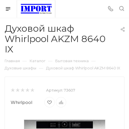
Духовой шкаф
Whirlpool AKZM 8640
IX
—
—
—
Главная
Каталог
Бытовая техника
—
Духовые шкафы
Духовой шкаф Whirlpool AKZM 8640 IX
Артикул:
73607
Whirlpool