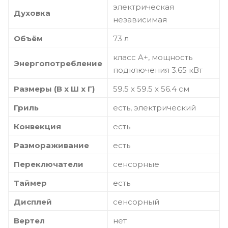
электрическая
Духовка
независимая
Объём
73 л
класс A+, мощность
Энергопотребление
подключения 3.65 кВт
Размеры (В х Ш х Г)
59.5 х 59.5 x 56.4 см
Гриль
есть, электрический
Конвекция
есть
Размораживание
есть
Переключатели
сенсорные
Таймер
есть
Дисплей
сенсорный
Вертел
нет