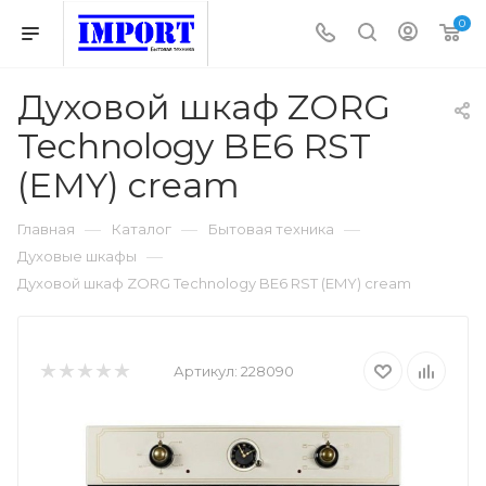
0
Духовой шкаф ZORG
Technology BE6 RST
(EMY) cream
—
—
—
Главная
Каталог
Бытовая техника
—
Духовые шкафы
Духовой шкаф ZORG Technology BE6 RST (EMY) cream
Артикул:
228090