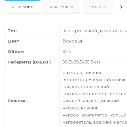
ОПИСАНИЕ
КАК КУПИТЬ
ОПЛАТА
Д
Тип
электрический духовой шк
Цвет
бежевый
Объем
67 л
Габариты (ВхШхГ)
58,5х59,5х55,3 см
размораживание,
вентилятор+верхний и ниж
нагрев, статический
нагрев+вентилятор, верхни
Режимы
нижний нагрев , нижний
нагрев, нижний
нагрев+вентилятор+кольце
нагреватель, верхний нагре