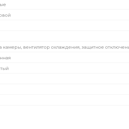
ные
ковой
а камеры, вентилятор охлаждения, защитное отключен
нная
стый