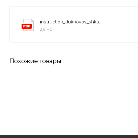
instruction_dukhovoy_shkaf_beko_bie_22100_xc
2,9 мб
Похожие товары