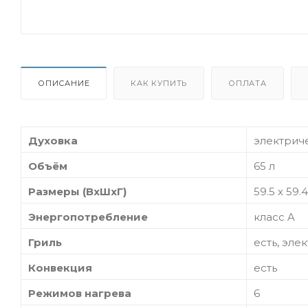
ОПИСАНИЕ
КАК КУПИТЬ
ОПЛАТА
Духовка
электрич
Объём
65 л
Размеры (ВхШхГ)
59.5 х 59.4
Энергопотребление
класс A
Гриль
есть, эле
Конвекция
есть
Режимов нагрева
6