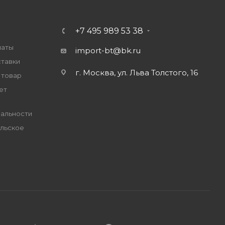
+7 495 989 53 38
латы
import-bt@bk.ru
ставки
г. Москва, ул. Льва Толстого, 16
 товар
ет
альности
льское
е