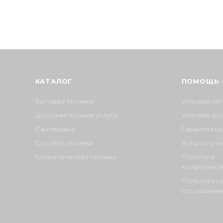
КАТАЛОГ
ПОМОЩЬ
Бытовая техника
Условия оп
Дополнительные услуги
Условия до
Сантехника
Гарантия на
Садовая техника
Вопрос-отв
Климатическая техника
Политика
конфиденци
Пользовате
соглашени