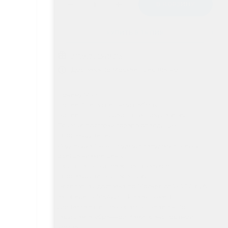
В КОРЗИНУ
КУПИТЬ В 1 КЛИК
Хочу в подарок
Доставка по Москве - Бесплатно
Почему Мы?
Более 7 лет успешной работы!
Более 100 000 довольных покупателей!
Прямые поставки товара от ведущих
производителей!
Индивидуальный подход к каждому клиенту!
Всегда низкие цены!
Оригинальный товар на прямую от
производителя с гарантией.
Бесплатная доставка по Москве от 15 000 руб,
за пределы МКАД 40 ₽ за километр.
Доставка в регионы рассчитывается по
тарифам, выбранной Вами транспортной
компании.