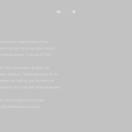
ических характеристик,
ый характер и ни при каких
ложениями Статьи 437(2)
е тех или иных форм, не
ию заказа. Присланное по e-
вки на сайте, не является
аказа со стороны владельцев
ом свою персональную
 обрабатывать вашу