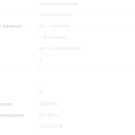
одноуровневая
электронный
ь дверцы
да - съемная
+ (боковые)
да - 5-уровневые
3
1
1
А
греве
950 Вт/ч
онвекцией
810 Вт/ч
220-240 В