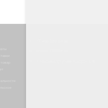
+7 495 989 53 38
латы
import-bt@bk.ru
ставки
г. Москва, ул. Льва Толстого, 16
 товар
ет
альности
льское
е