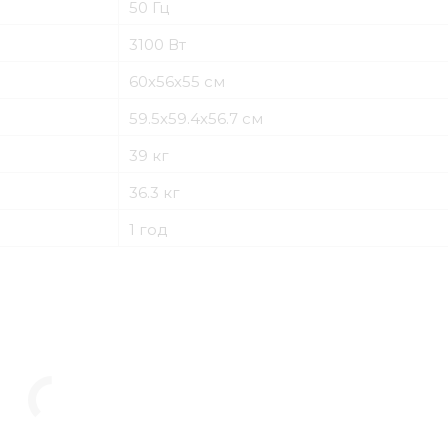
50 Гц
3100 Вт
60х56х55 см
59.5х59.4х56.7 см
39 кг
36.3 кг
1 год