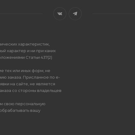
ических характеристик,
ый характер и ни при каких
ложениями Статьи 437(2)
е тех или иных форм, не
ию заказа. Присланное по e-
вки на сайте, не является
аказа со стороны владельцев
ом свою персональную
 обрабатывать вашу