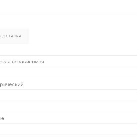
ДОСТАВКА
ская независимая
трический
ые