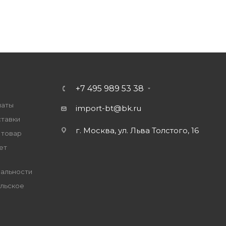
+7 495 989 53 38
латы
import-bt@bk.ru
ставки
г. Москва, ул. Льва Толстого, 16
 товар
ет
альности
льское
е