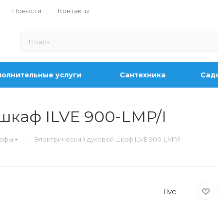
Новости
Контакты
олнительные услуги
Сантехника
Садо
шкаф ILVE 900-LMP/I
—
кафы
Электрический духовой шкаф ILVE 900-LMP/I
Ilve