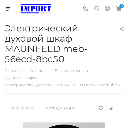
0
Электрический
духовой шкаф
MAUNFELD meb-
56ecd-8bc50
—
—
—
Главная
Каталог
Бытовая техника
—
Духовые шкафы
Электрический духовой шкаф MAUNFELD meb-56ecd-8bc50
Артикул:
245178