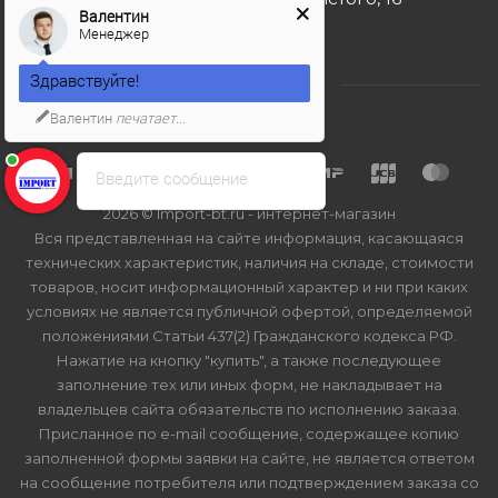
Валентин
Менеджер
Здравствуйте!
Валентин
печатает...
Введите сообщение
2026 © Import-bt.ru - интернет-магазин
Вся представленная на сайте информация, касающаяся
технических характеристик, наличия на складе, стоимости
товаров, носит информационный характер и ни при каких
условиях не является публичной офертой, определяемой
положениями Статьи 437(2) Гражданского кодекса РФ.
Нажатие на кнопку "купить", а также последующее
заполнение тех или иных форм, не накладывает на
владельцев сайта обязательств по исполнению заказа.
Присланное по e-mail сообщение, содержащее копию
заполненной формы заявки на сайте, не является ответом
на сообщение потребителя или подтверждением заказа со