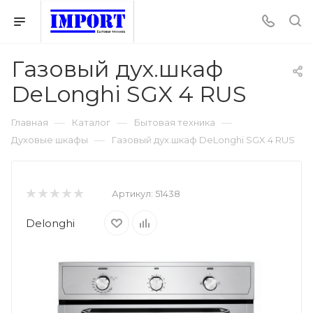
Газовый дух.шкаф
DeLonghi SGX 4 RUS
—
—
—
Главная
Каталог
Бытовая техника
—
Духовые шкафы
Газовый дух.шкаф DeLonghi SGX 4 RUS
Артикул:
51438
Delonghi