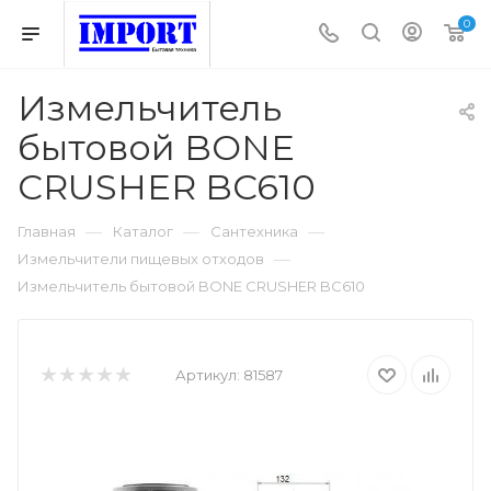
0
Измельчитель
бытовой BONE
CRUSHER BC610
—
—
—
Главная
Каталог
Сантехника
—
Измельчители пищевых отходов
Измельчитель бытовой BONE CRUSHER BC610
Артикул:
81587