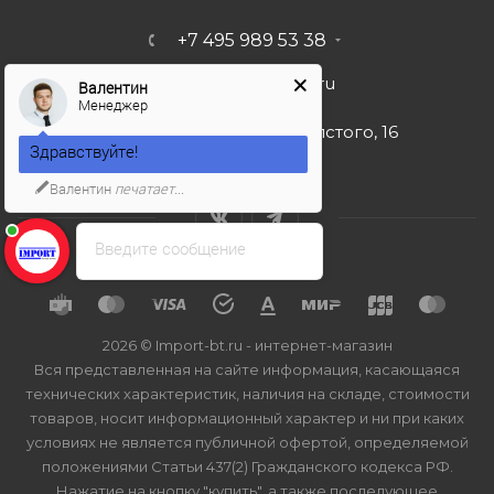
+7 495 989 53 38
import-bt@bk.ru
Валентин
Менеджер
г. Москва, ул. Льва Толстого, 16
Здравствуйте!
Валентин
печатает...
Введите сообщение
2026 © Import-bt.ru - интернет-магазин
Вся представленная на сайте информация, касающаяся
технических характеристик, наличия на складе, стоимости
товаров, носит информационный характер и ни при каких
условиях не является публичной офертой, определяемой
положениями Статьи 437(2) Гражданского кодекса РФ.
Нажатие на кнопку "купить", а также последующее