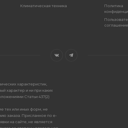
Климатическая техника
Политика
конфиденци
Пользовате
соглашени
ических характеристик,
ый характер и ни при каких
ложениями Статьи 437(2)
е тех или иных форм, не
ию заказа. Присланное по e-
вки на сайте, не является