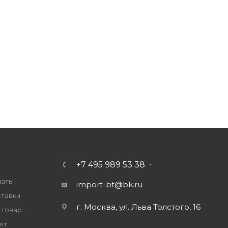
+7 495 989 53 38
латы
import-bt@bk.ru
ставки
г. Москва, ул. Льва Толстого, 16
 товар
ет