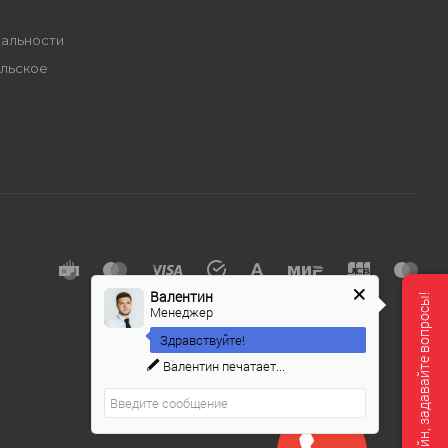
альности
льское
е
Валентин
Мы онлайн, задавайте вопросы!
Менеджер
Здравствуйте!
Валентин
печатает...