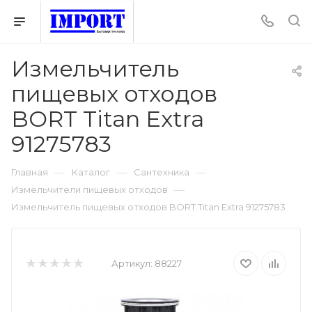
Измельчитель
пищевых отходов
BORT Titan Extra
91275783
—
—
—
Главная
Каталог
Сантехника
—
Измельчители пищевых отходов
Измельчитель пищевых отходов BORT Titan Extra 91275783
Артикул:
88227