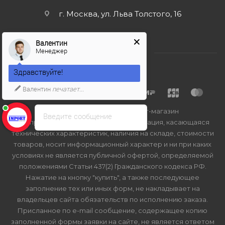
г. Москва, ул. Льва Толстого, 16
Валентин
Менеджер
Здравствуйте!
Валентин
печатает...
2026 © Import-bt.ru - интернет-магазин
Введите сообщение
Вся представленная на сайте информация, касающаяся
технических характеристик, наличия на складе, стоимости
товаров, носит информационный характер и ни при каких
условиях не является публичной офертой, определяемой
положениями Статьи 437(2) Гражданского кодекса РФ.
Нажатие на кнопку "купить", а также последующее
заполнение тех или иных форм, не накладывает на
владельцев сайта обязательств по исполнению заказа.
Присланное по e-mail сообщение, содержащее копию
заполненной формы заявки на сайте, не является ответом