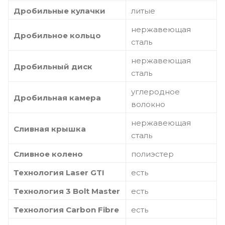
Дробильные кулачки
литые
нержавеющая
Дробильное кольцо
сталь
нержавеющая
Дробильный диск
сталь
углеродное
Дробильная камера
волокно
нержавеющая
Сливная крышка
сталь
Сливное колено
полиэстер
Технология Laser GTI
есть
Технология 3 Bolt Master
есть
Технология Carbon Fibre
есть