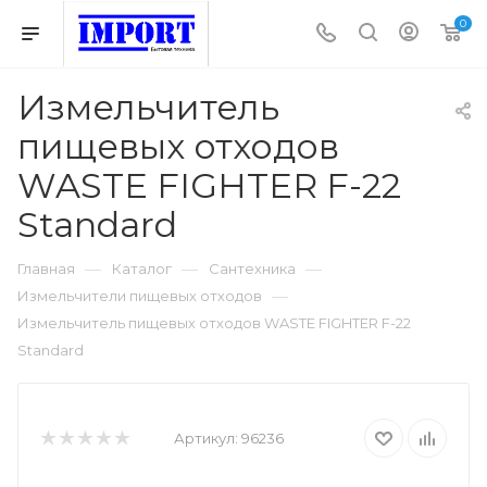
0
Измельчитель
пищевых отходов
WASTE FIGHTER F-22
Standard
—
—
—
Главная
Каталог
Сантехника
—
Измельчители пищевых отходов
Измельчитель пищевых отходов WASTE FIGHTER F-22
Standard
Артикул:
96236