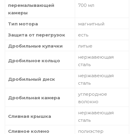
перемалывающей
700 мл
камеры
Тип мотора
магнитный
Защита от перегрузок
есть
Дробильные кулачки
литые
нержавеющая
Дробильное кольцо
сталь
нержавеющая
Дробильный диск
сталь
углеродное
Дробильная камера
волокно
нержавеющая
Сливная крышка
сталь
Сливное колено
полиэстер