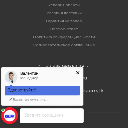
Условия оплаты
Условия доставки
Гарантия на товар
Вопрос-ответ
Политика конфиденциальности
Пользовательское соглашение
+7 495 989 53 38
Валентин
Менеджер
import-bt@bk.ru
Здравствуйте!
г. Москва, ул. Льва Толстого, 16
Валентин
печатает...
Введите сообщение