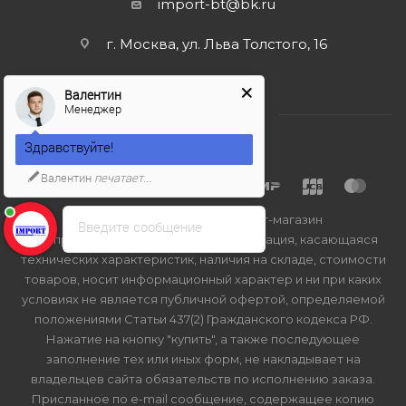
import-bt@bk.ru
г. Москва, ул. Льва Толстого, 16
Валентин
Менеджер
Здравствуйте!
Валентин
печатает...
2026 © Import-bt.ru - интернет-магазин
Введите сообщение
Вся представленная на сайте информация, касающаяся
технических характеристик, наличия на складе, стоимости
товаров, носит информационный характер и ни при каких
условиях не является публичной офертой, определяемой
положениями Статьи 437(2) Гражданского кодекса РФ.
Нажатие на кнопку "купить", а также последующее
заполнение тех или иных форм, не накладывает на
владельцев сайта обязательств по исполнению заказа.
Присланное по e-mail сообщение, содержащее копию