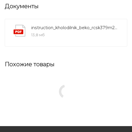
Документы
instruction_kholodilnik_beko_rcsk379m20w
13,8 мб
Похожие товары