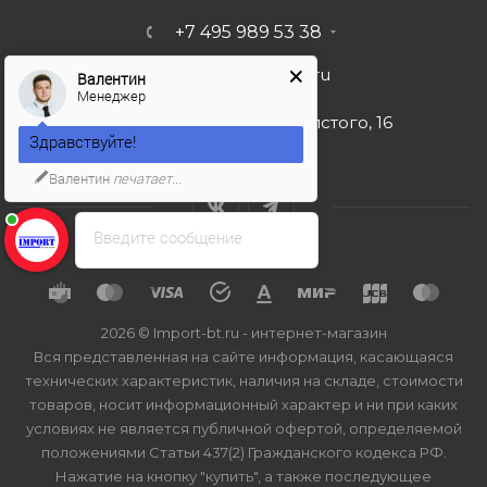
+7 495 989 53 38
import-bt@bk.ru
Валентин
Менеджер
г. Москва, ул. Льва Толстого, 16
Здравствуйте!
Валентин
печатает...
Введите сообщение
2026 © Import-bt.ru - интернет-магазин
Вся представленная на сайте информация, касающаяся
технических характеристик, наличия на складе, стоимости
товаров, носит информационный характер и ни при каких
условиях не является публичной офертой, определяемой
положениями Статьи 437(2) Гражданского кодекса РФ.
Нажатие на кнопку "купить", а также последующее