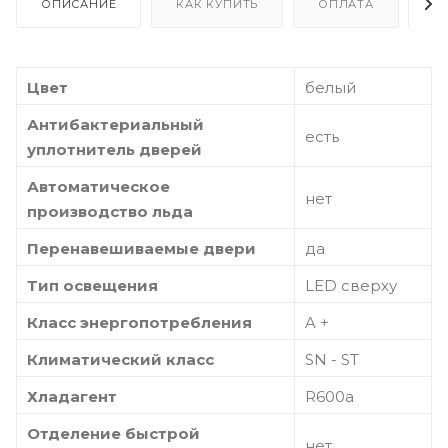
ОПИСАНИЕ
КАК КУПИТЬ
ОПЛАТА
Д
Цвет
белый
Антибактериальный
есть
уплотнитель дверей
Автоматическое
нет
производство льда
Перенавешиваемые двери
да
Тип освещения
LED сверху
Класс энергопотребления
A +
Климатический класс
SN - ST
Хладагент
R600a
Отделение быстрой
нет