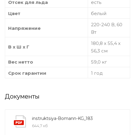
Отсек для льда
есть
Цвет
белый
220-240 В, 60
Напряжение
Вт
180,8 х 55,4 х
В х Ш х Г
56,3 см
Вес нетто
59,0 кг
Срок гарантии
1 год
Документы
instruktsiya-Bomann-KG_183
644,7 кб