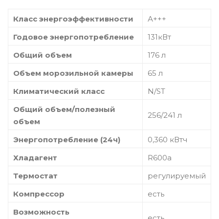
Класс энергоэффективности
А+++
Годовое энергопотребление
131кВт
Общий объем
176 л
Объем морозильной камеры
65 л
Климатический класс
N/ST
Общий объем/полезный
256/241 л
объем
Энергопотребление (24ч)
0,360 кВтч
Хладагент
R600a
Термостат
регулируемый
Компрессор
есть
Возможность
есть