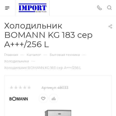
Холодильник
BOMANN KG 183 сер
A+++/256 L
—
—
—
Главная
Каталог
Бытовая техника
—
Холодильники
Холодильник BOMANN KG 183 сер A+++/256 L
Артикул:
48033